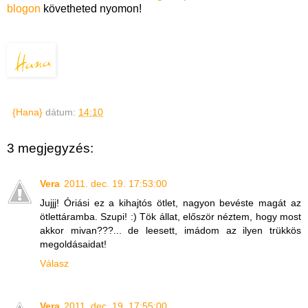
blogon
követheted nyomon!
{Hana}
dátum:
14:10
3 megjegyzés:
Vera
2011. dec. 19. 17:53:00
Jujjj! Óriási ez a kihajtós ötlet, nagyon bevéste magát az
ötlettáramba. Szupi! :) Tök állat, először néztem, hogy most
akkor mivan???... de leesett, imádom az ilyen trükkös
megoldásaidat!
Válasz
Vera
2011. dec. 19. 17:55:00