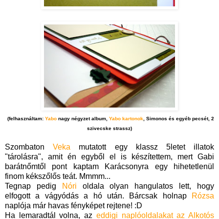
(felhasználtam:
Yabo
nagy négyzet album,
Yabo kartonok
, Simonos és egyéb pecsét, 2
szivecske strassz)
Szombaton
Veka
mutatott egy klassz 5letet illatok
"tárolásra", amit én egyből el is készítettem, mert Gabi
barátnőmtől pont kaptam Karácsonyra egy hihetetlenül
finom kékszőlős teát. Mmmm...
Tegnap pedig
Nóri
oldala olyan hangulatos lett, hogy
elfogott a vágyódás a hó után. Bárcsak holnap
Rózsa
naplója már havas fényképet rejtene! :D
Ha lemaradtál volna, az
eddigi naplóoldalakat az Alkotós